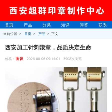
首页
产品
分类
知识
问答
联系
当前位置 >
首页
>
产品
> 正文
西安加工针刺滚章，品质决定生命
面议
价格：
2026-08-06 09:14:01 3908次浏览