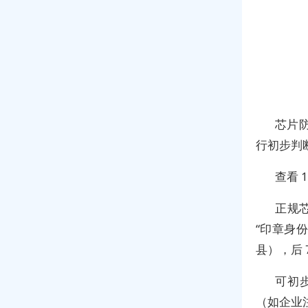
芯片
行初步判
查看 
正规
“印章身
县），后 
可初
（如企业