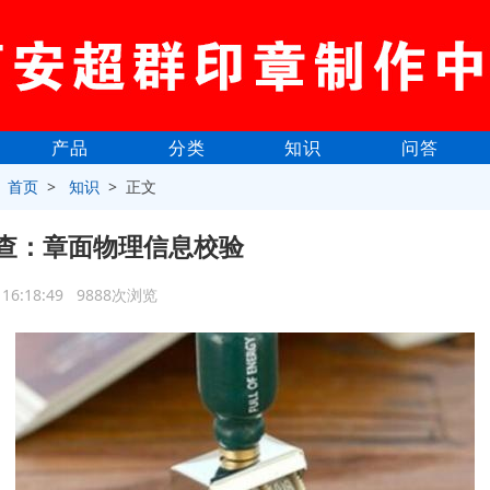
产品
分类
知识
问答
>
首页
>
知识
> 正文
查：章面物理信息校验
7 16:18:49 9888次浏览