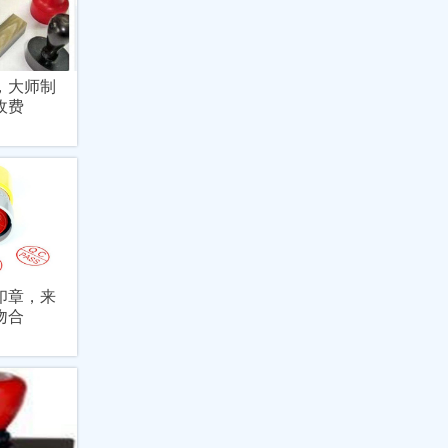
，大师制
收费
印章，来
吻合