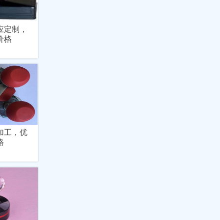
应定制，
价格
加工，优
格