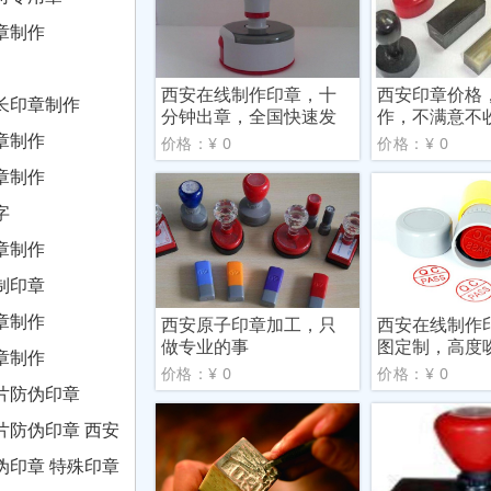
章制作
西安在线制作印章，十
西安印章价格
长印章制作
分钟出章，全国快速发
作，不满意不
货
章制作
价格：¥ 0
价格：¥ 0
章制作
字
章制作
制印章
章制作
西安原子印章加工，只
西安在线制作
做专业的事
图定制，高度
章制作
价格：¥ 0
价格：¥ 0
片防伪印章
片防伪印章 西安
伪印章 特殊印章