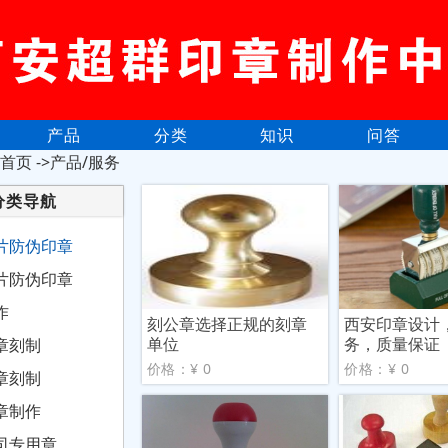
产品
分类
知识
问答
首页
->产品/服务
分类导航
片防伪印章
片防伪印章
作
刻公章选择正规的刻章
西安印章设计
单位
务，质量保证
章刻制
价格：¥ 0
价格：¥ 0
章刻制
章制作
司专用章