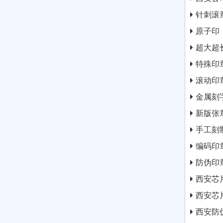
针刺滚
原子印
超大超
特殊印
滚动印
金属刻
新版张
手工刻
编码印
防伪印
西安芯
西安芯
西安防