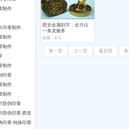
章制作
西安金属刻字，全方位
长印章制作
一条龙服务
章制作
价格：¥ 0
章制作
第一页
上一页
最后页
条
字
章制作
制印章
章制作
章制作
片防伪印章
片防伪印章 西安
伪印章 特殊印章